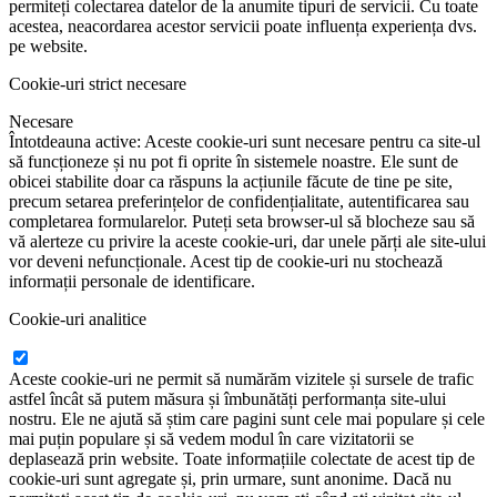
permiteți colectarea datelor de la anumite tipuri de servicii. Cu toate
acestea, neacordarea acestor servicii poate influența experiența dvs.
pe website.
Cookie-uri strict necesare
Necesare
Întotdeauna active: Aceste cookie-uri sunt necesare pentru ca site-ul
să funcționeze și nu pot fi oprite în sistemele noastre. Ele sunt de
obicei stabilite doar ca răspuns la acțiunile făcute de tine pe site,
precum setarea preferințelor de confidențialitate, autentificarea sau
completarea formularelor. Puteți seta browser-ul să blocheze sau să
vă alerteze cu privire la aceste cookie-uri, dar unele părți ale site-ului
vor deveni nefuncționale. Acest tip de cookie-uri nu stochează
informații personale de identificare.
Cookie-uri analitice
Aceste cookie-uri ne permit să numărăm vizitele și sursele de trafic
astfel încât să putem măsura și îmbunătăți performanța site-ului
nostru. Ele ne ajută să știm care pagini sunt cele mai populare și cele
mai puțin populare și să vedem modul în care vizitatorii se
deplasează prin website. Toate informațiile colectate de acest tip de
cookie-uri sunt agregate și, prin urmare, sunt anonime. Dacă nu