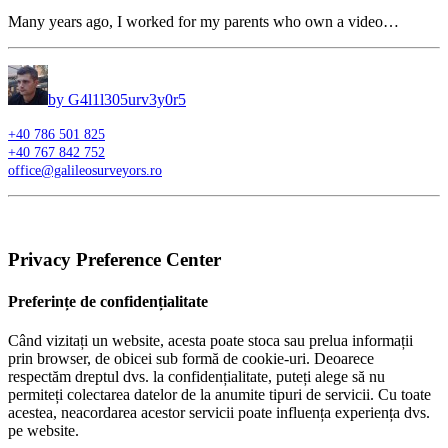
Many years ago, I worked for my parents who own a video…
by G4l1l305urv3y0r5
+40 786 501 825
+40 767 842 752
office@galileosurveyors.ro
Privacy Preference Center
Preferințe de confidențialitate
Când vizitați un website, acesta poate stoca sau prelua informații
prin browser, de obicei sub formă de cookie-uri. Deoarece
respectăm dreptul dvs. la confidențialitate, puteți alege să nu
permiteți colectarea datelor de la anumite tipuri de servicii. Cu toate
acestea, neacordarea acestor servicii poate influența experiența dvs.
pe website.