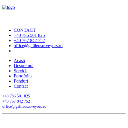
CONTACT
+40 786 501 825
+40 767 842 752
office@galileosurveyors.ro
Acasă
Despre noi
Servicii
Portofoliu
Fonduri
Contact
+40 786 501 825
+40 767 842 752
office@galileosurveyors.ro