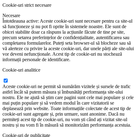
Cookie-uri strict necesare
Necesare
Întotdeauna active: Aceste cookie-uri sunt necesare pentru ca site-ul
să funcționeze și nu pot fi oprite în sistemele noastre. Ele sunt de
obicei stabilite doar ca răspuns la acțiunile făcute de tine pe site,
precum setarea preferințelor de confidențialitate, autentificarea sau
completarea formularelor. Puteți seta browser-ul să blocheze sau să
vă alerteze cu privire la aceste cookie-uri, dar unele părți ale site-ului
vor deveni nefuncționale. Acest tip de cookie-uri nu stochează
informații personale de identificare.
Cookie-uri analitice
Aceste cookie-uri ne permit să numărăm vizitele și sursele de trafic
astfel încât să putem măsura și îmbunătăți performanța site-ului
nostru. Ele ne ajută să știm care pagini sunt cele mai populare și cele
mai puțin populare și să vedem modul în care vizitatorii se
deplasează prin website. Toate informațiile colectate de acest tip de
cookie-uri sunt agregate și, prin urmare, sunt anonime. Dacă nu
permiteți acest tip de cookie-uri, nu vom ști când ați vizitat site-ul
nostru și nu vom fi în măsură să monitorizăm performanța acestuia.
Cookie-uri de publicitate