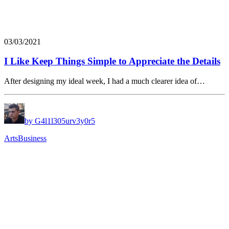
03/03/2021
I Like Keep Things Simple to Appreciate the Details
After designing my ideal week, I had a much clearer idea of…
by G4l1l305urv3y0r5
Arts
Business