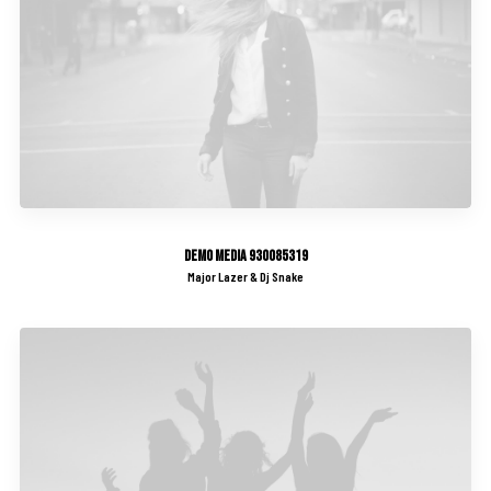
Demo media 930085319
Major Lazer & Dj Snake