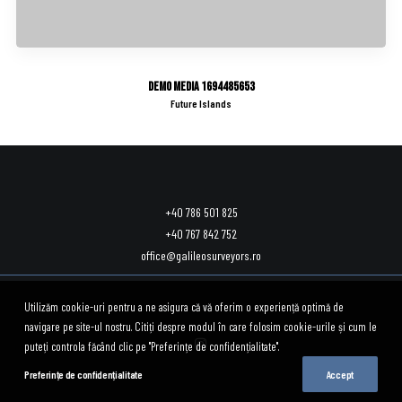
Demo media 1694485653
Future Islands
+40 786 501 825
+40 767 842 752
office@galileosurveyors.ro
Utilizăm cookie-uri pentru a ne asigura că vă oferim o experiență optimă de
navigare pe site-ul nostru. Citiți despre modul în care folosim cookie-urile și cum le
puteți controla făcând clic pe "Preferințe de confidențialitate".
Preferințe de confidențialitate
Accept