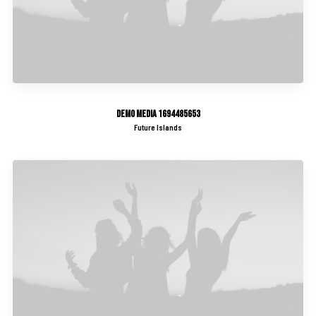
Demo media 1694485653
Future Islands