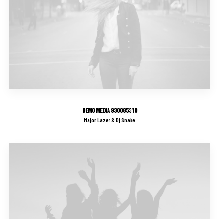
Demo media 930085319
Major Lazer & Dj Snake