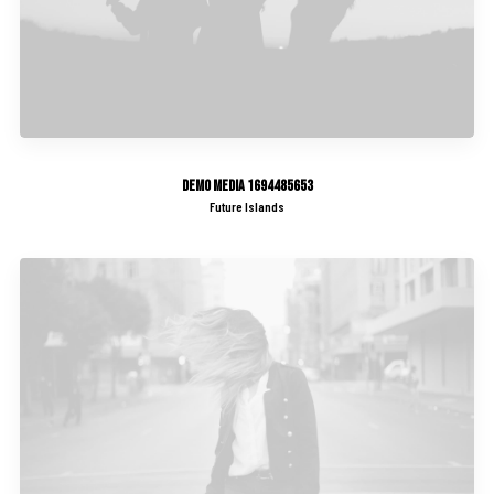
Demo media 1694485653
Future Islands