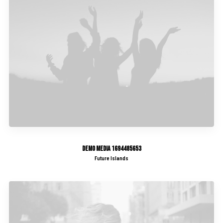
Demo media 1694485653
Future Islands