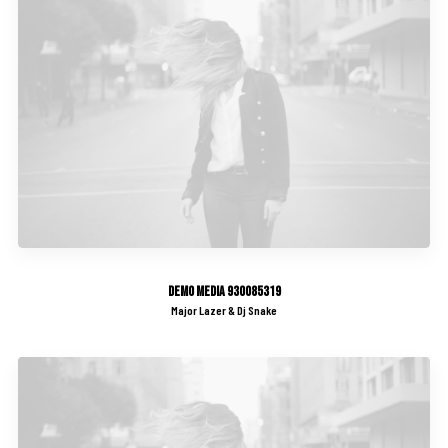
Demo media 930085319
Major Lazer & Dj Snake